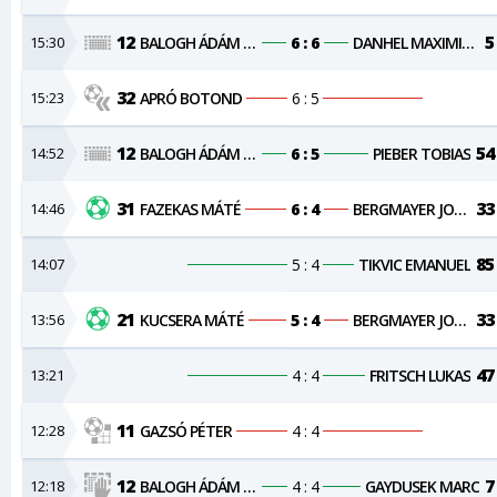
12
5
15:30
BALOGH ÁDÁM KRISTÓF
6 : 6
DANHEL MAXIMILIAN
32
15:23
APRÓ BOTOND
6 : 5
12
54
14:52
BALOGH ÁDÁM KRISTÓF
6 : 5
PIEBER TOBIAS
31
33
14:46
FAZEKAS MÁTÉ
6 : 4
BERGMAYER JONAS
85
14:07
5 : 4
TIKVIC EMANUEL
21
33
13:56
KUCSERA MÁTÉ
5 : 4
BERGMAYER JONAS
47
13:21
4 : 4
FRITSCH LUKAS
11
12:28
GAZSÓ PÉTER
4 : 4
12
7
12:18
BALOGH ÁDÁM KRISTÓF
4 : 4
GAYDUSEK MARC