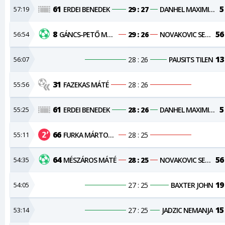
61
5
57:19
ERDEI BENEDEK
29 : 27
DANHEL MAXIMILIAN
8
56
56:54
GÁNCS-PETŐ MÁTÉ
29 : 26
NOVAKOVIC SERGEJ
13
56:07
28 : 26
PAUSITS TILEN
31
55:56
FAZEKAS MÁTÉ
28 : 26
61
5
55:25
ERDEI BENEDEK
28 : 26
DANHEL MAXIMILIAN
66
55:11
FURKA MÁRTON JÁNOS
28 : 25
64
56
54:35
MÉSZÁROS MÁTÉ
28 : 25
NOVAKOVIC SERGEJ
19
54:05
27 : 25
BAXTER JOHN
15
53:14
27 : 25
JADZIC NEMANJA