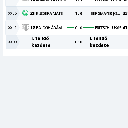
21
33
00:56
KUCSERA MÁTÉ
1 : 0
BERGMAYER JONAS
12
47
00:45
BALOGH ÁDÁM KRISTÓF
0 : 0
FRITSCH LUKAS
I. félidő
I. félidő
00:00
0 : 0
kezdete
kezdete