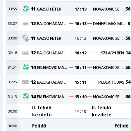
11
56
33:55
GAZSÓ PÉTER
17 : 13
NOVAKOVIC SERGEJ
12
5
33:07
BALOGH ÁDÁM KRISTÓF
16 : 13
DANHEL MAXIMILIAN
11
56
33:00
GAZSÓ PÉTER
16 : 12
NOVAKOVIC SERGEJ
12
14
32:18
BALOGH ÁDÁM KRISTÓF
16 : 12
SZILAGYI BEN
14
56
31:51
EKLEMOVIC MÁRKÓ
16 : 11
NOVAKOVIC SERGEJ
12
54
31:25
BALOGH ÁDÁM KRISTÓF
15 : 11
PIEBER TOBIAS
14
56
31:13
EKLEMOVIC MÁRKÓ
15 : 10
NOVAKOVIC SERGEJ
II. félidő
II. félidő
30:00
14 : 10
kezdete
kezdete
Félidő
Félidő
30:00