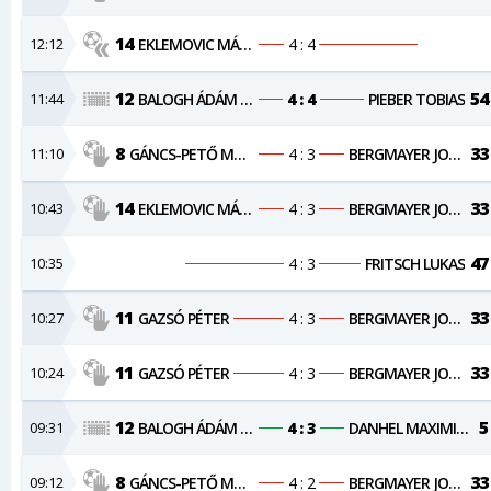
14
12:12
EKLEMOVIC MÁRKÓ
4 : 4
12
54
11:44
BALOGH ÁDÁM KRISTÓF
4 : 4
PIEBER TOBIAS
8
33
11:10
GÁNCS-PETŐ MÁTÉ
4 : 3
BERGMAYER JONAS
14
33
10:43
EKLEMOVIC MÁRKÓ
4 : 3
BERGMAYER JONAS
47
10:35
4 : 3
FRITSCH LUKAS
11
33
10:27
GAZSÓ PÉTER
4 : 3
BERGMAYER JONAS
11
33
10:24
GAZSÓ PÉTER
4 : 3
BERGMAYER JONAS
12
5
09:31
BALOGH ÁDÁM KRISTÓF
4 : 3
DANHEL MAXIMILIAN
8
33
09:12
GÁNCS-PETŐ MÁTÉ
4 : 2
BERGMAYER JONAS