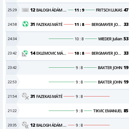
12
47
25:29
BALOGH ÁDÁM KRISTÓF
11 : 9
FRITSCH LUKAS
31
33
24:58
FAZEKAS MÁTÉ
11 : 8
BERGMAYER JONAS
53
24:34
10 : 8
WIEDER Julian
14
33
23:42
EKLEMOVIC MÁRKÓ
10 : 8
BERGMAYER JONAS
19
23:42
9 : 8
BAXTER JOHN
19
22:53
9 : 8
BAXTER JOHN
31
21:54
FAZEKAS MÁTÉ
9 : 8
85
21:22
9 : 8
TIKVIC EMANUEL
12
20:35
BALOGH ÁDÁM KRISTÓF
9 : 8