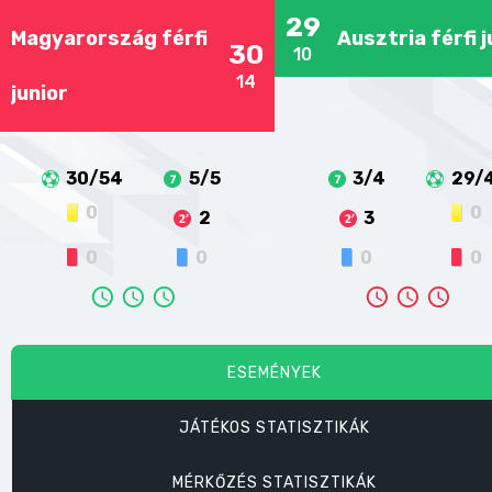
29
Magyarország férfi
Ausztria férfi j
30
10
14
junior
30/54
5/5
3/4
29/
0
0
2
3
0
0
0
0
ESEMÉNYEK
JÁTÉKOS STATISZTIKÁK
MÉRKŐZÉS STATISZTIKÁK