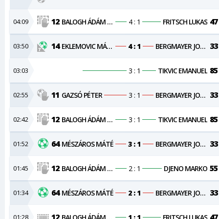
12
47
04:09
BALOGH ÁDÁM KRISTÓF
4 : 1
FRITSCH LUKAS
14
33
03:50
EKLEMOVIC MÁRKÓ
4 : 1
BERGMAYER JONAS
85
03:03
3 : 1
TIKVIC EMANUEL
11
33
02:55
GAZSÓ PÉTER
3 : 1
BERGMAYER JONAS
12
85
02:42
BALOGH ÁDÁM KRISTÓF
3 : 1
TIKVIC EMANUEL
64
33
01:52
MÉSZÁROS MÁTÉ
3 : 1
BERGMAYER JONAS
12
55
01:45
BALOGH ÁDÁM KRISTÓF
2 : 1
DJENO MARKO
64
33
01:34
MÉSZÁROS MÁTÉ
2 : 1
BERGMAYER JONAS
12
47
01:28
BALOGH ÁDÁM KRISTÓF
1 : 1
FRITSCH LUKAS