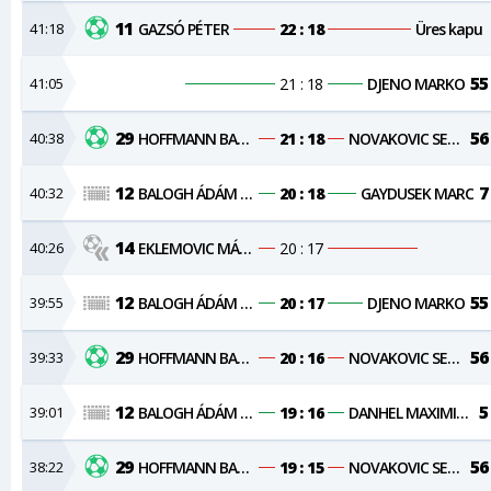
11
41:18
GAZSÓ PÉTER
22 : 18
Üres kapu
55
41:05
21 : 18
DJENO MARKO
29
56
40:38
HOFFMANN BALÁZS
21 : 18
NOVAKOVIC SERGEJ
12
7
40:32
BALOGH ÁDÁM KRISTÓF
20 : 18
GAYDUSEK MARC
14
40:26
EKLEMOVIC MÁRKÓ
20 : 17
12
55
39:55
BALOGH ÁDÁM KRISTÓF
20 : 17
DJENO MARKO
29
56
39:33
HOFFMANN BALÁZS
20 : 16
NOVAKOVIC SERGEJ
12
5
39:01
BALOGH ÁDÁM KRISTÓF
19 : 16
DANHEL MAXIMILIAN
29
56
38:22
HOFFMANN BALÁZS
19 : 15
NOVAKOVIC SERGEJ