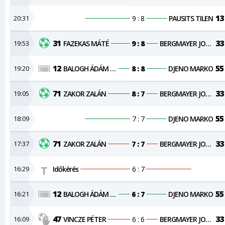
13
20:31
9 : 8
PAUSITS TILEN
31
33
19:53
FAZEKAS MÁTÉ
9 : 8
BERGMAYER JONAS
12
55
19:20
BALOGH ÁDÁM KRISTÓF
8 : 8
DJENO MARKO
71
33
19:05
ZAKOR ZALÁN
8 : 7
BERGMAYER JONAS
55
18:09
7 : 7
DJENO MARKO
71
33
17:37
ZAKOR ZALÁN
7 : 7
BERGMAYER JONAS
16:29
Időkérés
6 : 7
12
55
16:21
BALOGH ÁDÁM KRISTÓF
6 : 7
DJENO MARKO
47
33
16:09
VINCZE PÉTER
6 : 6
BERGMAYER JONAS