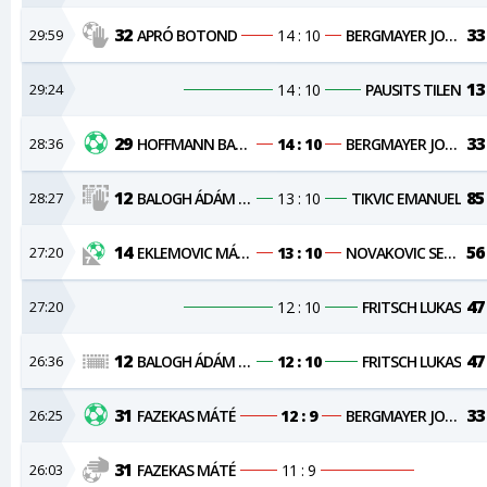
32
33
29:59
APRÓ BOTOND
14 : 10
BERGMAYER JONAS
13
29:24
14 : 10
PAUSITS TILEN
29
33
28:36
HOFFMANN BALÁZS
14 : 10
BERGMAYER JONAS
12
85
28:27
BALOGH ÁDÁM KRISTÓF
13 : 10
TIKVIC EMANUEL
14
56
27:20
EKLEMOVIC MÁRKÓ
13 : 10
NOVAKOVIC SERGEJ
47
27:20
12 : 10
FRITSCH LUKAS
12
47
26:36
BALOGH ÁDÁM KRISTÓF
12 : 10
FRITSCH LUKAS
31
33
26:25
FAZEKAS MÁTÉ
12 : 9
BERGMAYER JONAS
31
26:03
FAZEKAS MÁTÉ
11 : 9