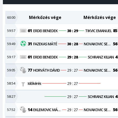
Mérkőzés vége
Mérkőzés vége
60:00
61
85
59:57
ERDEI BENEDEK
30 : 29
TIKVIC EMANUEL
31
56
59:49
FAZEKAS MÁTÉ
30 : 28
NOVAKOVIC SERGEJ
61
4
59:17
ERDEI BENEDEK
29 : 28
SCHRANZ KILIAN
77
56
59:05
HORVÁTH DÁVID
29 : 27
NOVAKOVIC SERGEJ
58:54
Időkérés
29 : 27
4
58:27
29 : 27
SCHRANZ KILIAN
14
56
57:52
EKLEMOVIC MÁRKÓ
29 : 27
NOVAKOVIC SERGEJ