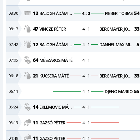
12
54
08:30
BALOGH ÁDÁM KRISTÓF
4 : 2
PIEBER TOBIAS
47
33
08:17
VINCZE PÉTER
4 : 1
BERGMAYER JONAS
12
5
07:42
BALOGH ÁDÁM KRISTÓF
4 : 1
DANHEL MAXIMILIAN
64
07:05
MÉSZÁROS MÁTÉ
4 : 1
21
33
06:18
KUCSERA MÁTÉ
4 : 1
BERGMAYER JONAS
55
06:11
4 : 1
DJENO MARKO
14
05:24
EKLEMOVIC MÁRKÓ
4 : 1
11
05:13
GAZSÓ PÉTER
4 : 1
11
04:49
GAZSÓ PÉTER
4 : 1