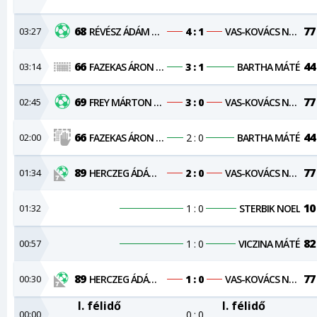
68
77
03:27
RÉVÉSZ ÁDÁM VILMOS
4 : 1
VAS-KOVÁCS NORBERT
66
44
03:14
FAZEKAS ÁRON NÁNDOR
3 : 1
BARTHA MÁTÉ
69
77
02:45
FREY MÁRTON SÁNDOR
3 : 0
VAS-KOVÁCS NORBERT
66
44
02:00
FAZEKAS ÁRON NÁNDOR
2 : 0
BARTHA MÁTÉ
89
77
01:34
HERCZEG ÁDÁM VIKTOR
2 : 0
VAS-KOVÁCS NORBERT
10
01:32
1 : 0
STERBIK NOEL
82
00:57
1 : 0
VICZINA MÁTÉ
89
77
00:30
HERCZEG ÁDÁM VIKTOR
1 : 0
VAS-KOVÁCS NORBERT
I. félidő
I. félidő
00:00
0 : 0