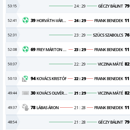
79
53:15
24 : 29
GÉCZY BÁLINT
39
11
52:41
HORVÁTH-VÁRSZEGI ZSOMBOR
24 : 29
FRANK BENEDEK
76
52:31
23 : 29
SZÜCS SZABOLCS
69
11
52:08
FREY MÁRTON SÁNDOR
23 : 29
FRANK BENEDEK
82
50:37
22 : 29
VICZINA MÁTÉ
94
11
50:13
KOVÁCS KRISTÓF
22 : 29
FRANK BENEDEK
30
82
49:44
KOVÁCS OLIVÉR MÁTÉ
21 : 29
VICZINA MÁTÉ
78
11
49:37
LÁBAS ÁRON
21 : 28
FRANK BENEDEK
79
48:54
21 : 28
GÉCZY BÁLINT