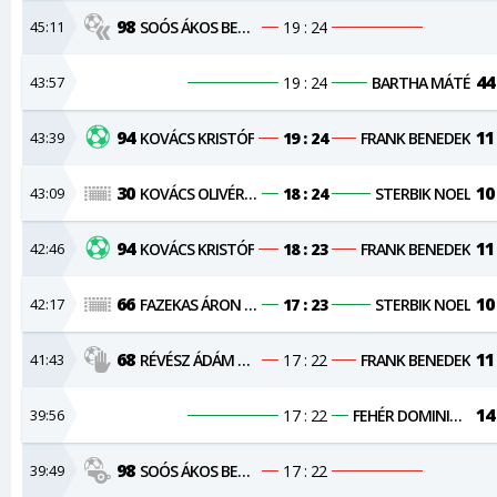
98
45:11
SOÓS ÁKOS BENDEGÚZ
19 : 24
44
43:57
19 : 24
BARTHA MÁTÉ
94
11
43:39
KOVÁCS KRISTÓF
19 : 24
FRANK BENEDEK
30
10
43:09
KOVÁCS OLIVÉR MÁTÉ
18 : 24
STERBIK NOEL
94
11
42:46
KOVÁCS KRISTÓF
18 : 23
FRANK BENEDEK
66
10
42:17
FAZEKAS ÁRON NÁNDOR
17 : 23
STERBIK NOEL
68
11
41:43
RÉVÉSZ ÁDÁM VILMOS
17 : 22
FRANK BENEDEK
14
39:56
17 : 22
FEHÉR DOMINIK JÓZSEF
98
39:49
SOÓS ÁKOS BENDEGÚZ
17 : 22