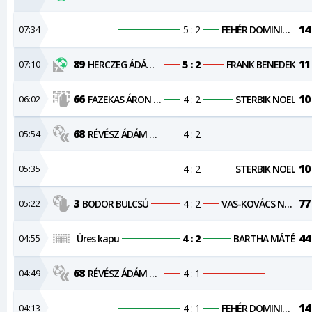
14
07:34
5 : 2
FEHÉR DOMINIK JÓZSEF
89
11
07:10
HERCZEG ÁDÁM VIKTOR
5 : 2
FRANK BENEDEK
66
10
06:02
FAZEKAS ÁRON NÁNDOR
4 : 2
STERBIK NOEL
68
05:54
RÉVÉSZ ÁDÁM VILMOS
4 : 2
10
05:35
4 : 2
STERBIK NOEL
3
77
05:22
BODOR BULCSÚ
4 : 2
VAS-KOVÁCS NORBERT
44
04:55
Üres kapu
4 : 2
BARTHA MÁTÉ
68
04:49
RÉVÉSZ ÁDÁM VILMOS
4 : 1
14
04:13
4 : 1
FEHÉR DOMINIK JÓZSEF