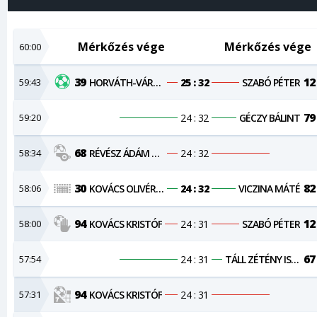
Mérkőzés vége
Mérkőzés vége
60:00
39
12
59:43
HORVÁTH-VÁRSZEGI ZSOMBOR
25 : 32
SZABÓ PÉTER
79
59:20
24 : 32
GÉCZY BÁLINT
68
58:34
RÉVÉSZ ÁDÁM VILMOS
24 : 32
30
82
58:06
KOVÁCS OLIVÉR MÁTÉ
24 : 32
VICZINA MÁTÉ
94
12
58:00
KOVÁCS KRISTÓF
24 : 31
SZABÓ PÉTER
67
57:54
24 : 31
TÁLL ZÉTÉNY ISTVÁN
94
57:31
KOVÁCS KRISTÓF
24 : 31