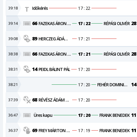
39:18
Időkérés
17 : 22
66
28
39:14
FAZEKAS ÁRON NÁNDOR
17 : 22
RÉPÁSI OLIVÉR
89
39:08
HERCZEG ÁDÁM VIKTOR
17 : 21
66
28
38:38
FAZEKAS ÁRON NÁNDOR
17 : 21
RÉPÁSI OLIVÉR
14
38:31
PEIDL BÁLINT PÁL
17 : 20
14
38:21
17 : 20
FEHÉR DOMINIK JÓZSEF
68
37:39
RÉVÉSZ ÁDÁM VILMOS
17 : 20
11
36:47
Üres kapu
17 : 20
FRANK BENEDEK
69
11
36:37
FREY MÁRTON SÁNDOR
17 : 19
FRANK BENEDEK