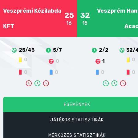
Veszprémi Kézilabda
Veszprém Han
25
32
16
15
KFT
Aca
25/43
5/7
2/2
32/
0
0
0
1
0
0
0
0
ESEMÉNYEK
JÁTÉKOS STATISZTIKÁK
MÉRKŐZÉS STATISZTIKÁK