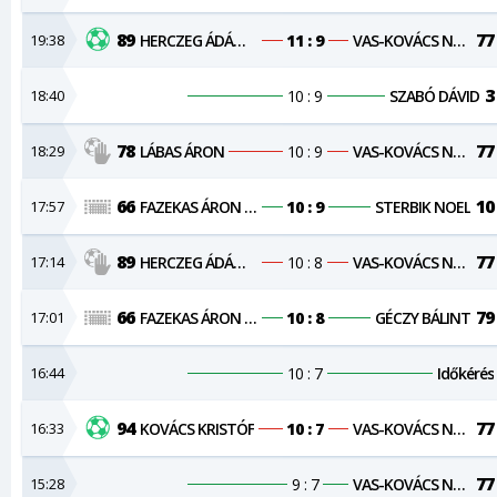
89
77
19:38
HERCZEG ÁDÁM VIKTOR
11 : 9
VAS-KOVÁCS NORBERT
3
18:40
10 : 9
SZABÓ DÁVID
78
77
18:29
LÁBAS ÁRON
10 : 9
VAS-KOVÁCS NORBERT
66
10
17:57
FAZEKAS ÁRON NÁNDOR
10 : 9
STERBIK NOEL
89
77
17:14
HERCZEG ÁDÁM VIKTOR
10 : 8
VAS-KOVÁCS NORBERT
66
79
17:01
FAZEKAS ÁRON NÁNDOR
10 : 8
GÉCZY BÁLINT
16:44
10 : 7
Időkérés
94
77
16:33
KOVÁCS KRISTÓF
10 : 7
VAS-KOVÁCS NORBERT
77
15:28
9 : 7
VAS-KOVÁCS NORBERT