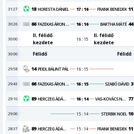
18
11
31:27
HORESTA DÁNIEL
17 : 16
FRANK BENEDEK
66
44
30:26
FAZEKAS ÁRON NÁNDOR
16 : 16
BARTHA MÁTÉ
II. félidő
II. félidő
30:00
16 : 15
kezdete
kezdete
Félidő
Félidő
30:00
14
29:58
PEIDL BÁLINT PÁL
16 : 15
66
3
29:43
FAZEKAS ÁRON NÁNDOR
16 : 15
SZABÓ DÁVID
89
77
29:10
HERCZEG ÁDÁM VIKTOR
16 : 14
VAS-KOVÁCS NORBERT
10
29:00
15 : 14
STERBIK NOEL
89
11
28:37
HERCZEG ÁDÁM VIKTOR
15 : 14
FRANK BENEDEK