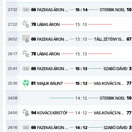
66
10
27:32
FAZEKAS ÁRON NÁNDOR
15 : 14
STERBIK NOEL
78
27:22
LÁBAS ÁRON
15 : 13
66
67
26:52
FAZEKAS ÁRON NÁNDOR
15 : 13
TÁLL ZÉTÉNY ISTVÁN
78
26:17
LÁBAS ÁRON
15 : 13
66
3
25:41
FAZEKAS ÁRON NÁNDOR
15 : 13
SZABÓ DÁVID
81
77
25:30
MAJLIK BÁLINT
15 : 12
VAS-KOVÁCS NORBERT
10
24:58
14 : 12
STERBIK NOEL
94
77
24:50
KOVÁCS KRISTÓF
14 : 12
VAS-KOVÁCS NORBERT
66
3
24:16
FAZEKAS ÁRON NÁNDOR
14 : 12
SZABÓ DÁVID