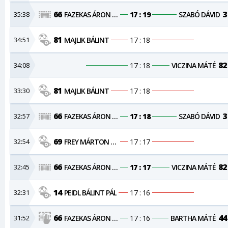
66
3
35:38
FAZEKAS ÁRON NÁNDOR
17 : 19
SZABÓ DÁVID
81
34:51
MAJLIK BÁLINT
17 : 18
82
34:08
17 : 18
VICZINA MÁTÉ
81
33:30
MAJLIK BÁLINT
17 : 18
66
3
32:57
FAZEKAS ÁRON NÁNDOR
17 : 18
SZABÓ DÁVID
69
32:54
FREY MÁRTON SÁNDOR
17 : 17
66
82
32:45
FAZEKAS ÁRON NÁNDOR
17 : 17
VICZINA MÁTÉ
14
32:31
PEIDL BÁLINT PÁL
17 : 16
66
44
31:52
FAZEKAS ÁRON NÁNDOR
17 : 16
BARTHA MÁTÉ