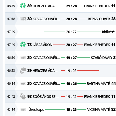
89
11
48:35
HERCZEG ÁDÁM VIKTOR
21 : 28
FRANK BENEDEK
30
28
47:58
KOVÁCS OLIVÉR MÁTÉ
20 : 28
RÉPÁSI OLIVÉR
47:49
20 : 27
Időkérés
78
11
47:49
LÁBAS ÁRON
20 : 27
FRANK BENEDEK
30
3
46:59
KOVÁCS OLIVÉR MÁTÉ
19 : 27
SZABÓ DÁVID
89
46:53
HERCZEG ÁDÁM VIKTOR
19 : 26
30
44
46:14
KOVÁCS OLIVÉR MÁTÉ
19 : 26
BARTHA MÁTÉ
98
11
45:42
SOÓS ÁKOS BENDEGÚZ
19 : 25
FRANK BENEDEK
82
45:14
Üres kapu
19 : 25
VICZINA MÁTÉ