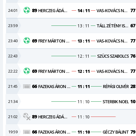
89
77
24:01
HERCZEG ÁDÁM VIKTOR
14 : 11
VAS-KOVÁCS NORBERT
67
23:59
13 : 11
TÁLL ZÉTÉNY ISTVÁN
69
77
23:40
FREY MÁRTON SÁNDOR
13 : 11
VAS-KOVÁCS NORBERT
76
22:43
12 : 11
SZÜCS SZABOLCS
69
77
22:22
FREY MÁRTON SÁNDOR
12 : 11
VAS-KOVÁCS NORBERT
66
28
21:45
FAZEKAS ÁRON NÁNDOR
11 : 11
RÉPÁSI OLIVÉR
10
21:34
11 : 10
STERBIK NOEL
89
21:02
HERCZEG ÁDÁM VIKTOR
11 : 10
66
79
19:59
FAZEKAS ÁRON NÁNDOR
11 : 10
GÉCZY BÁLINT