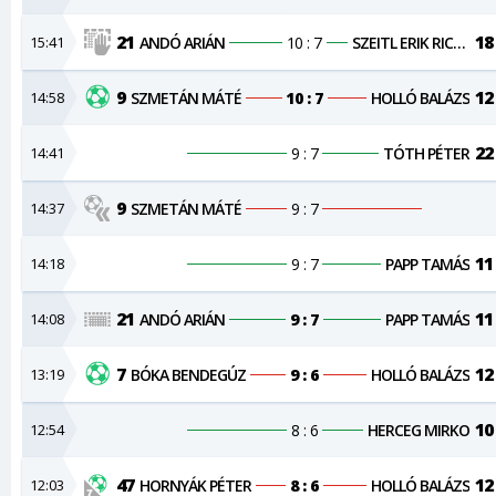
21
18
15:41
ANDÓ ARIÁN
10 : 7
SZEITL ERIK RICHÁRD
9
12
14:58
SZMETÁN MÁTÉ
10 : 7
HOLLÓ BALÁZS
22
14:41
9 : 7
TÓTH PÉTER
9
14:37
SZMETÁN MÁTÉ
9 : 7
11
14:18
9 : 7
PAPP TAMÁS
21
11
14:08
ANDÓ ARIÁN
9 : 7
PAPP TAMÁS
7
12
13:19
BÓKA BENDEGÚZ
9 : 6
HOLLÓ BALÁZS
10
12:54
8 : 6
HERCEG MIRKO
47
12
12:03
HORNYÁK PÉTER
8 : 6
HOLLÓ BALÁZS