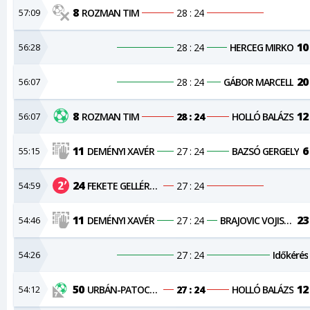
8
57:09
ROZMAN TIM
28 : 24
10
56:28
28 : 24
HERCEG MIRKO
20
56:07
28 : 24
GÁBOR MARCELL
8
12
56:07
ROZMAN TIM
28 : 24
HOLLÓ BALÁZS
11
6
55:15
DEMÉNYI XAVÉR
27 : 24
BAZSÓ GERGELY
24
54:59
FEKETE GELLÉRT ISTVÁN
27 : 24
11
23
54:46
DEMÉNYI XAVÉR
27 : 24
BRAJOVIC VOJISLAV
54:26
27 : 24
Időkérés
50
12
54:12
URBÁN-PATOCSKAI CSONGOR
27 : 24
HOLLÓ BALÁZS