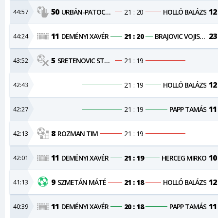
50
12
44:57
URBÁN-PATOCSKAI CSONGOR
21 : 20
HOLLÓ BALÁZS
11
23
44:24
DEMÉNYI XAVÉR
21 : 20
BRAJOVIC VOJISLAV
5
43:52
SRETENOVIC STEVAN
21 : 19
12
42:43
21 : 19
HOLLÓ BALÁZS
11
42:27
21 : 19
PAPP TAMÁS
8
42:13
ROZMAN TIM
21 : 19
11
10
42:01
DEMÉNYI XAVÉR
21 : 19
HERCEG MIRKO
9
12
41:13
SZMETÁN MÁTÉ
21 : 18
HOLLÓ BALÁZS
11
11
40:39
DEMÉNYI XAVÉR
20 : 18
PAPP TAMÁS