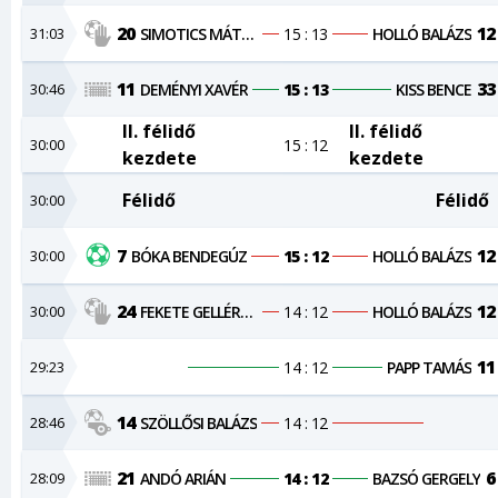
20
12
31:03
SIMOTICS MÁTYÁS
15 : 13
HOLLÓ BALÁZS
11
33
30:46
DEMÉNYI XAVÉR
15 : 13
KISS BENCE
II. félidő
II. félidő
30:00
15 : 12
kezdete
kezdete
Félidő
Félidő
30:00
7
12
30:00
BÓKA BENDEGÚZ
15 : 12
HOLLÓ BALÁZS
24
12
30:00
FEKETE GELLÉRT ISTVÁN
14 : 12
HOLLÓ BALÁZS
11
29:23
14 : 12
PAPP TAMÁS
14
28:46
SZÖLLŐSI BALÁZS
14 : 12
21
6
28:09
ANDÓ ARIÁN
14 : 12
BAZSÓ GERGELY