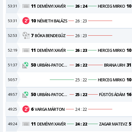
11
10
53:31
DEMÉNYI XAVÉR
26 : 24
HERCEG MIRKO
10
53:31
NÉMETH BALÁZS
26 : 23
7
52:53
BÓKA BENDEGÚZ
26 : 23
11
10
52:19
DEMÉNYI XAVÉR
26 : 23
HERCEG MIRKO
50
31
51:37
URBÁN-PATOCSKAI CSONGOR
26 : 22
BRANA URH
10
50:57
25 : 22
HERCEG MIRKO
50
16
49:57
URBÁN-PATOCSKAI CSONGOR
25 : 22
FÜSTÖS ÁDÁM
6
49:25
VARGA MÁRTON
24 : 22
11
5
49:24
DEMÉNYI XAVÉR
24 : 22
ZAGAR MATEVZ