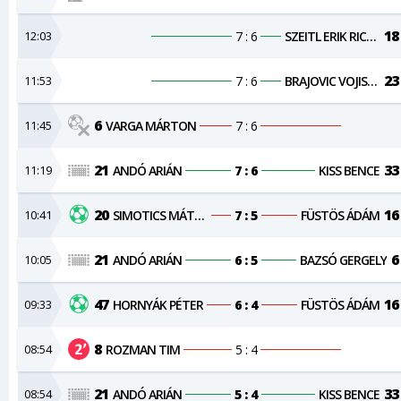
18
12:03
7 : 6
SZEITL ERIK RICHÁRD
23
11:53
7 : 6
BRAJOVIC VOJISLAV
6
11:45
VARGA MÁRTON
7 : 6
21
33
11:19
ANDÓ ARIÁN
7 : 6
KISS BENCE
20
16
10:41
SIMOTICS MÁTYÁS
7 : 5
FÜSTÖS ÁDÁM
21
6
10:05
ANDÓ ARIÁN
6 : 5
BAZSÓ GERGELY
47
16
09:33
HORNYÁK PÉTER
6 : 4
FÜSTÖS ÁDÁM
8
08:54
ROZMAN TIM
5 : 4
21
33
08:54
ANDÓ ARIÁN
5 : 4
KISS BENCE