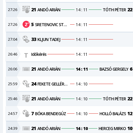
21
22
27:26
ANDÓ ARIÁN
14 : 11
TÓTH PÉTER
5
27:26
SRETENOVIC STEVAN
14 : 11
33
27:04
KLJUN TADEJ
14 : 11
26:46
Időkérés
14 : 11
21
6
26:06
ANDÓ ARIÁN
14 : 11
BAZSÓ GERGELY
24
25:59
FEKETE GELLÉRT ISTVÁN
14 : 10
21
22
25:46
ANDÓ ARIÁN
14 : 10
TÓTH PÉTER
7
12
24:57
BÓKA BENDEGÚZ
14 : 10
HOLLÓ BALÁZS
21
10
24:39
ANDÓ ARIÁN
14 : 10
HERCEG MIRKO