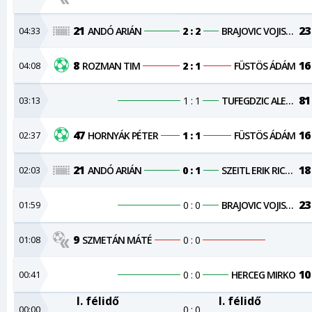
21
23
04:33
ANDÓ ARIÁN
2 : 2
BRAJOVIC VOJISLAV
8
16
04:08
ROZMAN TIM
2 : 1
FÜSTÖS ÁDÁM
81
03:13
1 : 1
TUFEGDZIC ALEKSA
47
16
02:37
HORNYÁK PÉTER
1 : 1
FÜSTÖS ÁDÁM
21
18
02:03
ANDÓ ARIÁN
0 : 1
SZEITL ERIK RICHÁRD
23
01:59
0 : 0
BRAJOVIC VOJISLAV
9
01:08
SZMETÁN MÁTÉ
0 : 0
10
00:41
0 : 0
HERCEG MIRKO
I. félidő
I. félidő
00:00
0 : 0