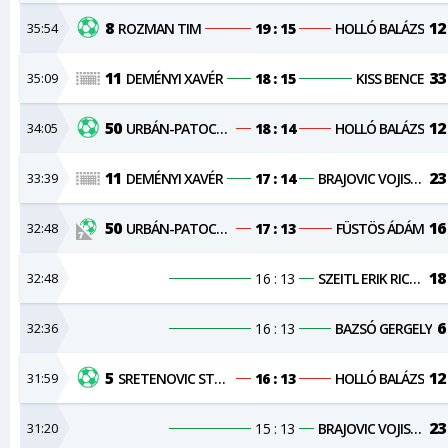
8
12
35:54
ROZMAN TIM
19 : 15
HOLLÓ BALÁZS
11
33
35:09
DEMÉNYI XAVÉR
18 : 15
KISS BENCE
50
12
34:05
URBÁN-PATOCSKAI CSONGOR
18 : 14
HOLLÓ BALÁZS
11
23
33:39
DEMÉNYI XAVÉR
17 : 14
BRAJOVIC VOJISLAV
50
16
32:48
URBÁN-PATOCSKAI CSONGOR
17 : 13
FÜSTÖS ÁDÁM
18
32:48
16 : 13
SZEITL ERIK RICHÁRD
6
32:36
16 : 13
BAZSÓ GERGELY
5
12
31:59
SRETENOVIC STEVAN
16 : 13
HOLLÓ BALÁZS
23
31:20
15 : 13
BRAJOVIC VOJISLAV