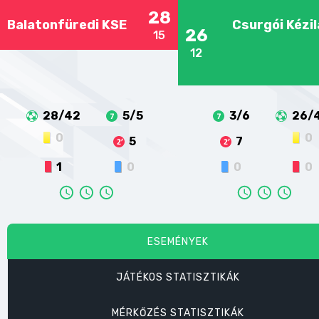
28
Balatonfüredi KSE
Csurgói Kézi
26
15
12
28/42
5/5
3/6
26/
0
0
5
7
1
0
0
0
ESEMÉNYEK
JÁTÉKOS STATISZTIKÁK
MÉRKŐZÉS STATISZTIKÁK