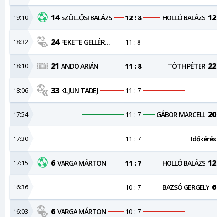
14
12
19:10
SZÖLLŐSI BALÁZS
12 : 8
HOLLÓ BALÁZS
24
18:32
FEKETE GELLÉRT ISTVÁN
11 : 8
21
22
18:10
ANDÓ ARIÁN
11 : 8
TÓTH PÉTER
33
18:06
KLJUN TADEJ
11 : 7
20
17:54
11 : 7
GÁBOR MARCELL
17:30
11 : 7
Időkérés
6
12
17:15
VARGA MÁRTON
11 : 7
HOLLÓ BALÁZS
6
16:36
10 : 7
BAZSÓ GERGELY
6
16:03
VARGA MÁRTON
10 : 7