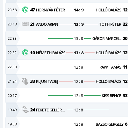
47
12
23:58
HORNYÁK PÉTER
14 : 9
HOLLÓ BALÁZS
21
22
23:18
ANDÓ ARIÁN
13 : 9
TÓTH PÉTER
20
22:33
13 : 8
GÁBOR MARCELL
10
12
22:32
NÉMETH BALÁZS
13 : 8
HOLLÓ BALÁZS
11
22:30
12 : 8
PAPP TAMÁS
33
12
21:24
KLJUN TADEJ
12 : 8
HOLLÓ BALÁZS
33
20:57
12 : 8
KISS BENCE
24
19:49
FEKETE GELLÉRT ISTVÁN
12 : 8
6
19:38
12 : 8
BAZSÓ GERGELY