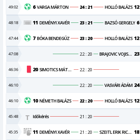
6
12
49:02
VARGA MÁRTON
24 : 21
HOLLÓ BALÁZS
11
6
48:18
DEMÉNYI XAVÉR
23 : 21
BAZSÓ GERGELY
7
12
47:44
BÓKA BENDEGÚZ
23 : 20
HOLLÓ BALÁZS
23
47:08
22 : 20
BRAJOVIC VOJISLAV
20
46:36
SIMOTICS MÁTYÁS
22 : 20
24
46:10
22 : 20
VASVÁRI ÁDÁM
10
12
46:10
NÉMETH BALÁZS
22 : 20
HOLLÓ BALÁZS
45:48
Időkérés
21 : 20
11
18
45:35
DEMÉNYI XAVÉR
21 : 20
SZEITL ERIK RICHÁRD